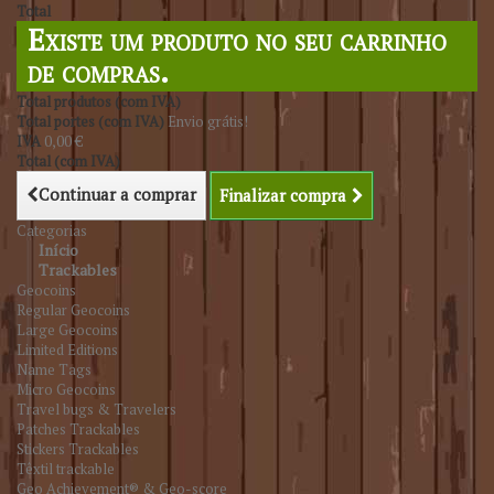
Total
Existe um produto no seu carrinho
de compras.
Total produtos (com IVA)
Total portes (com IVA)
Envio grátis!
IVA
0,00 €
Total (com IVA)
Continuar a comprar
Finalizar compra
Categorias
Início
Trackables
Geocoins
Regular Geocoins
Large Geocoins
Limited Editions
Name Tags
Micro Geocoins
Travel bugs & Travelers
Patches Trackables
Stickers Trackables
Têxtil trackable
Geo Achievement® & Geo-score