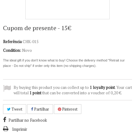
Cupom de presente - 15€
Referência
CHK-015
Condition:
Novo
The ideal gift if you don't know what to buy!
Choose the delivery method "Retrait sur
place - Do not ship" if order only this item (no shipping charges).
By buying this product you can collect up to
1
loyalty point
. Your cart
will total
1
point
that can be converted into a voucher of
0,20 €
.
Tweet
Partilhar
Pinterest
Partilhar no Facebook
Imprimir