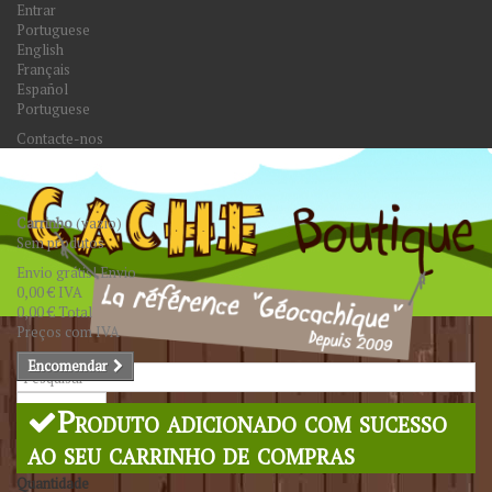
Entrar
Portuguese
English
Français
Español
Portuguese
Contacte-nos
Carrinho
(vazio)
Sem produtos
Envio grátis!
Envio
0,00 €
IVA
0,00 €
Total
Preços com IVA
Encomendar
Pesquisar
Produto adicionado com sucesso
ao seu carrinho de compras
Quantidade