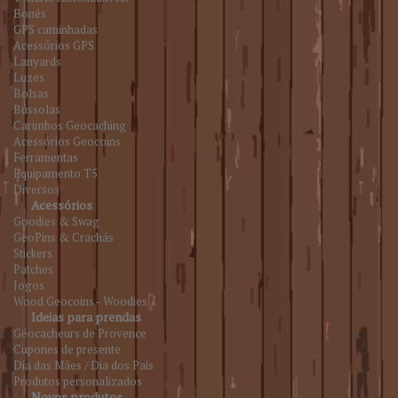
Bonés
GPS caminhadas
Acessórios GPS
Lanyards
Luzes
Bolsas
Bússolas
Carimbos Geocaching
Acessórios Geocoins
Ferramentas
Equipamento T5
Diversos
Acessórios
Goodies & Swag
GeoPins & Crachás
Stickers
Patches
Jogos
Wood Geocoins - Woodies
Ideias para prendas
Géocacheurs de Provence
Cupones de presente
Dia das Mães / Dia dos Pais
Produtos personalizados
Novos produtos