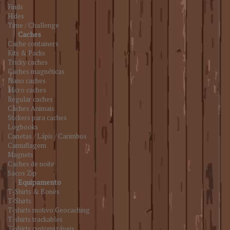
Finds
Hides
Time / Challenge
Caches
Cache containers
Kits & Packs
Tricky caches
Caches magnéticas
Nano caches
Micro caches
Regular caches
Caches Animais
Stickers para caches
Logbooks
Canetas / Lápis / Carimbos
Camuflagem
Magnets
Caches de noite
Sacos Zip
Equipamento
T-Shirts & Bonés
T-Shirts
T-shirts motivo Geocaching
T-shirts trackables
T-shirts customizáveis