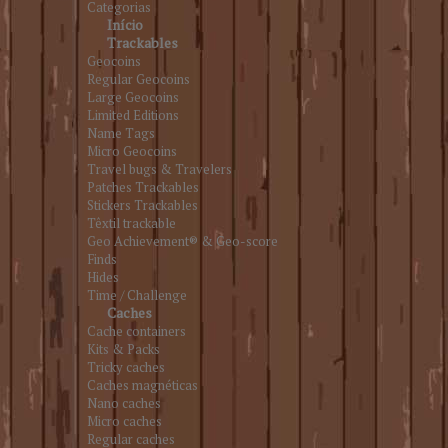
Categorias
Início
Trackables
Geocoins
Regular Geocoins
Large Geocoins
Limited Editions
Name Tags
Micro Geocoins
Travel bugs & Travelers
Patches Trackables
Stickers Trackables
Têxtil trackable
Geo Achievement® & Geo-score
Finds
Hides
Time / Challenge
Caches
Cache containers
Kits & Packs
Tricky caches
Caches magnéticas
Nano caches
Micro caches
Regular caches