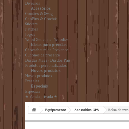
Diversos
Acessórios
Goodies & Swag
GeoPins & Crachás
Stickers
Patches
Jogos
Wood Geocoins - Woodies
Ideias para prendas
Géocacheurs de Provence
Cupones de presente
Dia das Mães / Dia dos Pais
Produtos personalizados
Novos produtos
Novos produtos
Presales
Especiais
Especiais
★ Venda privada ★
Equipamento
Acessórios GPS
Bolsa de tra