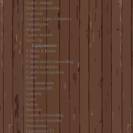
Caches Animais
Stickers para caches
Logbooks
Canetas / Lápis / Carimbos
Camuflagem
Magnets
Caches de noite
Sacos Zip
Equipamento
T-Shirts & Bonés
T-Shirts
T-shirts motivo Geocaching
T-shirts trackables
T-shirts customizáveis
Bonés
GPS caminhadas
Acessórios GPS
Lanyards
Luzes
Bolsas
Bússolas
Carimbos Geocaching
Acessórios Geocoins
Ferramentas
Equipamento T5