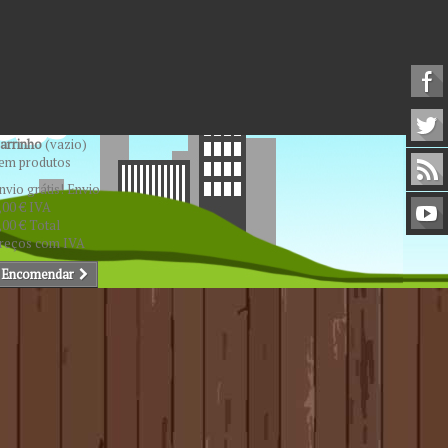
arrinho
(vazio)
em produtos
nvio grátis!
Envio
,00 €
IVA
,00 €
Total
reços com IVA
Encomendar