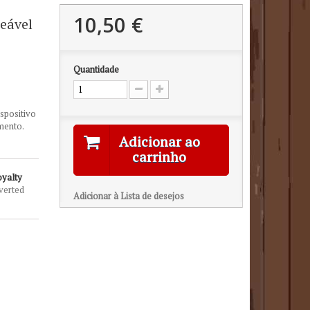
10,50 €
leável
Quantidade
ispositivo
mento.
Adicionar ao
carrinho
oyalty
verted
Adicionar à Lista de desejos