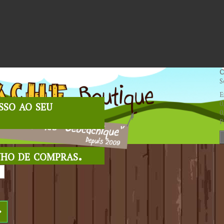
C
S
E
sso ao seu
0
0
P
nho de compras.