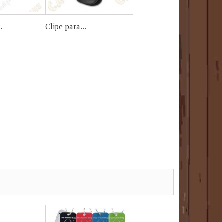
.
Clipe para...