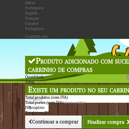
Entrar
Portuguese
English
Français
Español
Portuguese
Contacte-nos
Produto adicionado com suce
carrinho de compras
Quantidade
Total
Existe um produto no seu carri
Total produtos (com IVA)
Total portes (com IVA)
Envio grátis!
Pesquisar
IVA
0,00 €
Total (com IVA)
Continuar a comprar
Finalizar compra