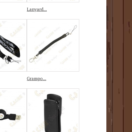
Lanyard...
Grampo...