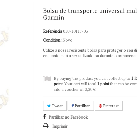
Bolsa de transporte universal ma
Garmin
Referência
010-10117-03
Condition:
Novo
Utilize a nossa resistente bolsa para proteger o seu d
enquanto está a ser utilizado ou durante o armazena
By buying this product you can collect up to
1
l
point
. Your cart will total
1
point
that can be con
into a voucher of
0,20 €
.
Tweet
Partilhar
Pinterest
Partilhar no Facebook
Imprimir