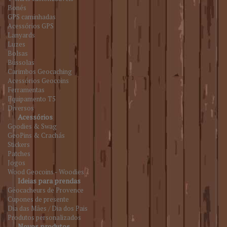
Bonés
GPS caminhadas
Acessórios GPS
Lanyards
Luzes
Bolsas
Bússolas
Carimbos Geocaching
Acessórios Geocoins
Ferramentas
Equipamento T5
Diversos
Acessórios
Goodies & Swag
GeoPins & Crachás
Stickers
Patches
Jogos
Wood Geocoins - Woodies
Ideias para prendas
Géocacheurs de Provence
Cupones de presente
Dia das Mães / Dia dos Pais
Produtos personalizados
Novos produtos