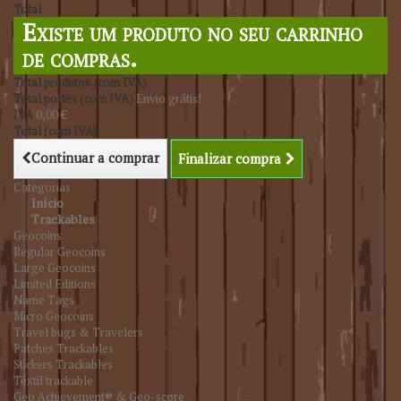
Total
Existe um produto no seu carrinho
de compras.
Total produtos (com IVA)
Total portes (com IVA)
Envio grátis!
IVA
0,00 €
Total (com IVA)
Continuar a comprar
Finalizar compra
Categorias
Início
Trackables
Geocoins
Regular Geocoins
Large Geocoins
Limited Editions
Name Tags
Micro Geocoins
Travel bugs & Travelers
Patches Trackables
Stickers Trackables
Têxtil trackable
Geo Achievement® & Geo-score