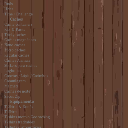
Finds
Hides
Time / Challenge
Caches
Cache containers
Kits & Packs
Tricky caches
Caches magnéticas
Nano caches
Micro caches
Regular caches
Caches Animais
Stickers para caches
Logbooks
Canetas / Lápis / Carimbos
Camuflagem
Magnets
Caches de noite
Sacos Zip
Equipamento
T-Shirts & Bonés
T-Shirts
T-shirts motivo Geocaching
T-shirts trackables
T-shirts customizáveis