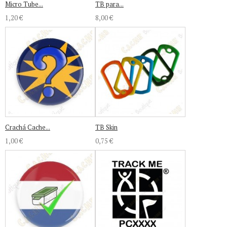
Micro Tube...
TB para...
1,20 €
8,00 €
Crachá Cache...
TB Skin
1,00 €
0,75 €