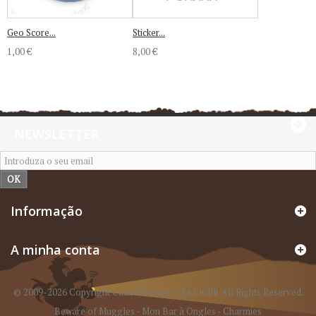
Geo Score...
Sticker...
1,00 €
8,00 €
NEWSLETTER
OK
Informação
A minha conta
© 2009-2026 Copyright CacheBoutique - SAS iGilli. All Rights Reserved.
Beware of Muggles
-
Mon Bar à Ongles
-
Charmies