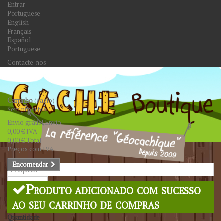
Entrar
Portuguese
English
Français
Español
Portuguese
Contacte-nos
Carrinho
(vazio)
Sem produtos
Envio grátis!
Envio
0,00 €
IVA
0,00 €
Total
Preços com IVA
Encomendar
Pesquisar
Produto adicionado com sucesso
ao seu carrinho de compras
Quantidade