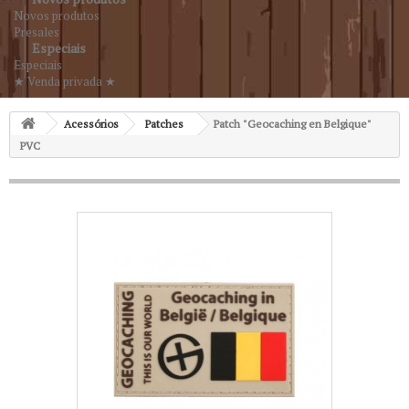
Novos produtos
Presales
Especiais
Especiais
★ Venda privada ★
Acessórios
Patches
Patch "Geocaching en Belgique"
PVC